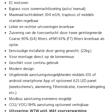
EC motoren
Bypass voor zomernachtkoeling (auto/ manual)
Maximaal luchtdebiet 304 m3/h, traploos of middels
standen regelbaar
Linker en rechter uitvoeringen leverbaar
Zuivering van de toevoerlucht door twee geïntegreerde
Coarse 90% (G4) filters. ePM1 65% (F7) filters leverbaar als
optie.
Eenvoudige installatie door gering gewicht. (22kg.)
Voor montage direct op de binnenmuur
Geschikt voor continu gebruik
Modern design.
Uitgebreide aansturingsmogelijkheden middels IOS of
android smartphone App of optioneel A25 LED panel
(weekschema’s, alarmering, Filterindicatie, toerentalregeling
etc.)
Modbus aansturing eveneens mogelijk
CO2/ VOC/ RH% aansturing optioneel verkrijbaar.
Uitvoering: WTW unit, Mèt voorverwarming;