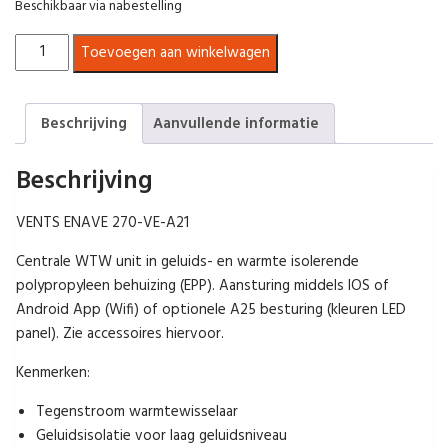
Beschikbaar via nabestelling
Centrale
Toevoegen aan winkelwagen
WTW
unit
-
Beschrijving
Aanvullende informatie
Vents
Enave
Beschrijving
270
VE-
VENTS ENAVE 270-VE-A21
A21
aantal
Centrale WTW unit in geluids- en warmte isolerende
polypropyleen behuizing (EPP). Aansturing middels IOS of
Android App (Wifi) of optionele A25 besturing (kleuren LED
panel). Zie accessoires hiervoor.
Kenmerken:
Tegenstroom warmtewisselaar
Geluidsisolatie voor laag geluidsniveau