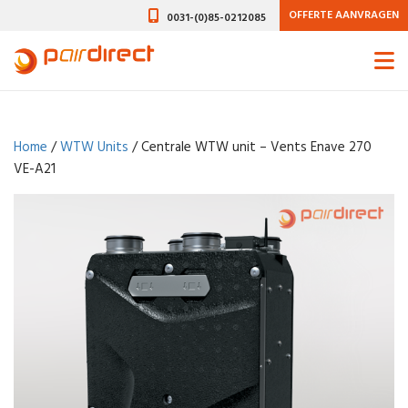
OFFERTE AANVRAGEN
0031-(0)85-0212085
Home
/
WTW Units
/ Centrale WTW unit – Vents Enave 270
VE-A21