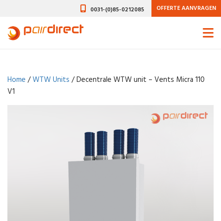
OFFERTE AANVRAGEN
0031-(0)85-0212085
Home
/
WTW Units
/ Decentrale WTW unit – Vents Micra 110
V1