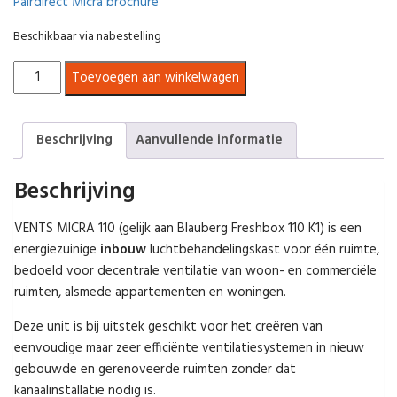
Pairdirect Micra brochure
Beschikbaar via nabestelling
Decentrale
Toevoegen aan winkelwagen
WTW
unit
-
Beschrijving
Aanvullende informatie
Vents
Micra
Beschrijving
110
V1
VENTS MICRA 110 (gelijk aan Blauberg Freshbox 110 K1) is een
aantal
energiezuinige
inbouw
luchtbehandelingskast voor één ruimte,
bedoeld voor decentrale ventilatie van woon- en commerciële
ruimten, alsmede appartementen en woningen.
Deze unit is bij uitstek geschikt voor het creëren van
eenvoudige maar zeer efficiënte ventilatiesystemen in nieuw
gebouwde en gerenoveerde ruimten zonder dat
kanaalinstallatie nodig is.