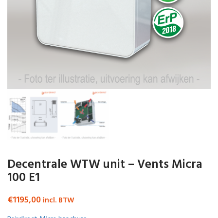
Decentrale WTW unit – Vents Micra
100 E1
€
1195,00
incl. BTW