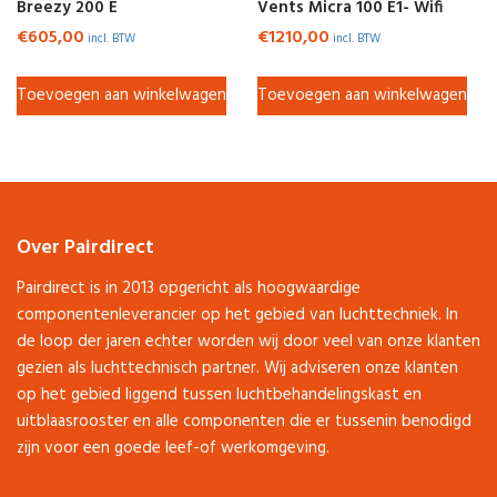
Breezy 200 E
Vents Micra 100 E1- Wifi
€
605,00
€
1210,00
incl. BTW
incl. BTW
Toevoegen aan winkelwagen
Toevoegen aan winkelwagen
Over Pairdirect
Pairdirect is in 2013 opgericht als hoogwaardige
componentenleverancier op het gebied van luchttechniek. In
de loop der jaren echter worden wij door veel van onze klanten
gezien als luchttechnisch partner. Wij adviseren onze klanten
op het gebied liggend tussen luchtbehandelingskast en
uitblaasrooster en alle componenten die er tussenin benodigd
zijn voor een goede leef-of werkomgeving.