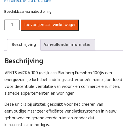
Pairdirect Micra brochure
Beschikbaar via nabestelling
Decentrale
Toevoegen aan winkelwagen
WTW
unit
-
Beschrijving
Aanvullende informatie
Vents
Micra
Beschrijving
100
E1
VENTS MICRA 100 (gelijk aan Blauberg Freshbox 100)is een
aantal
energiezuinige luchtbehandelingskast voor één ruimte, bedoeld
voor decentrale ventilatie van woon- en commerciële ruimten,
alsmede appartementen en woningen.
Deze unit is bij uitstek geschikt voor het creëren van
eenvoudige maar zeer efficiënte ventilatiesystemen in nieuw
gebouwde en gerenoveerde ruimten zonder dat
kanaalinstallatie nodig is.