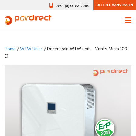
OFFERTE AANVRAGEN
0031-(0)85-0212085
Home
/
WTW Units
/ Decentrale WTW unit – Vents Micra 100
E1