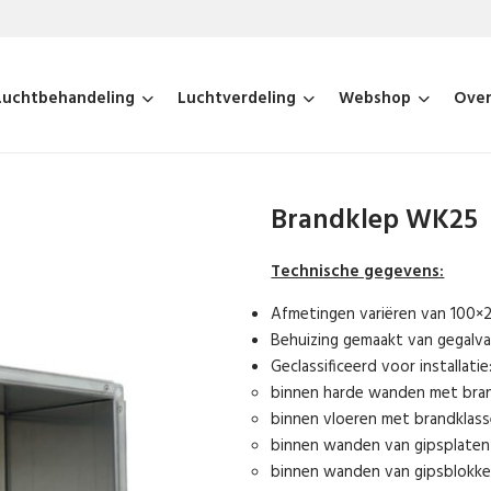
Luchtbehandeling
Luchtverdeling
Webshop
Over
Voor uw bedrijfshal
Roosters
Plafondroosters
WTW Units
Voor uw bedrijfspand
Kleppen
Wandroosters
Brandkleppen
Brandklep WK25
Voor op school
Geluidwerend
Vloerroosters
Regelkleppen (rond)
Technische gegevens:
Voor thuis
Buitenroosters
Register-, overdruk-, en
Afmetingen variëren van 100
Behuizing gemaakt van gegalvan
terugslagkleppen
Kanaalroosters
Geclassificeerd voor installatie
binnen harde wanden met brand
Volumestroomregelaars
Lijnroosters
binnen vloeren met brandklasse
binnen wanden van gipsplaten 
binnen wanden van gipsblokken