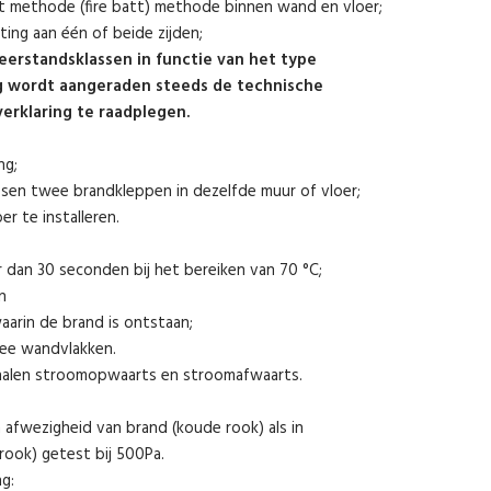
t methode (fire batt) methode binnen wand en vloer;
ting aan één of beide zijden;
eerstandsklassen in functie van het type
g wordt aangeraden steeds de technische
verklaring te raadplegen.
ng;
en twee brandkleppen in dezelfde muur of vloer;
r te installeren.
r dan 30 seconden bij het bereiken van 70 °C;
n
waarin de brand is ontstaan;
ee wandvlakken.
nalen stroomopwaarts en stroomafwaarts.
 afwezigheid van brand (koude rook) als in
rook) getest bij 500Pa.
ng: