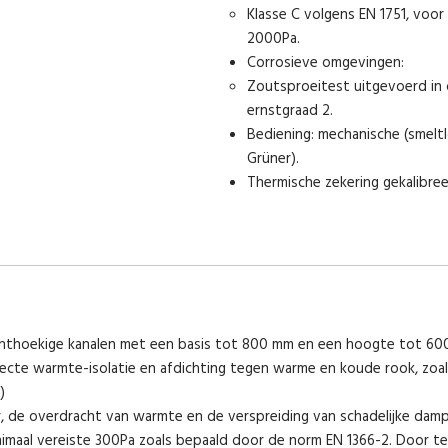
Klasse C volgens EN 1751, voor
2000Pa.
Corrosieve omgevingen:
Zoutsproeitest uitgevoerd i
ernstgraad 2.
Bediening: mechanische (smelt
Grüner).
Thermische zekering gekalibreer
hthoekige kanalen met een basis tot 800 mm en een hoogte tot 600 
te warmte-isolatie en afdichting tegen warme en koude rook, zoals b
)
, de overdracht van warmte en de verspreiding van schadelijke dampe
nimaal vereiste 300Pa zoals bepaald door de norm EN 1366-2. Door te