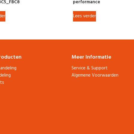
BC5_FBC8
performance
der
Lees verder
roducten
Meer Informatie
andeling
Service & Support
deling
Algemene Voorwaarden
ts