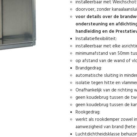
installeerbaar met Weichschot
doorvoer, zonder kanaalaanslui
voor details over de brandw
ondersteuning en afdichtin
handleiding en de Prestatie
Installatieflexibiliteit:
installeerbaar met elke asrichti
minimumafstand van 50mm tuss
op afstand van de wand of vloe
Brandgedrag:
automatische sluiting in minde
isolatie tegen hitte en vlamme
Onafhankelijk van de richting 
geen koudebrug tussen de tw
geen koudebrug tussen de ka
Rookgedrag:
werkt als rookdemper zowel in
aanwezigheid van brand (hete 
Luchtdichtheidsklasse behuizi