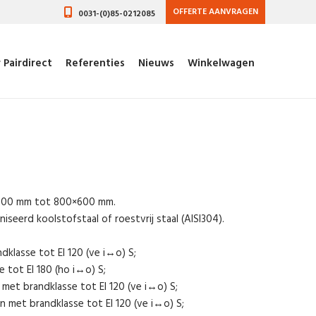
OFFERTE AANVRAGEN
0031-(0)85-0212085
 Pairdirect
Referenties
Nieuws
Winkelwagen
×200 mm tot 800×600 mm.
iseerd koolstofstaal of roestvrij staal (AISI304).
:
klasse tot EI 120 (ve i↔o) S;
 tot EI 180 (ho i↔o) S;
met brandklasse tot EI 120 (ve i↔o) S;
 met brandklasse tot EI 120 (ve i↔o) S;