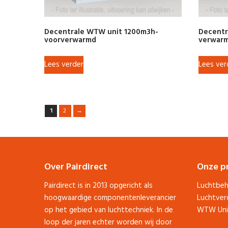
Decentrale WTW unit 1200m3h-
Decentr
voorverwarmd
verwar
Lees verder
Lees ver
1
2
→
Over Pairdirect
Onze p
Pairdirect is in 2013 opgericht als
Luchtbeh
hoogwaardige componentenleverancier
Luchtver
op het gebied van luchttechniek. In de
WTW Uni
loop der jaren echter worden wij door