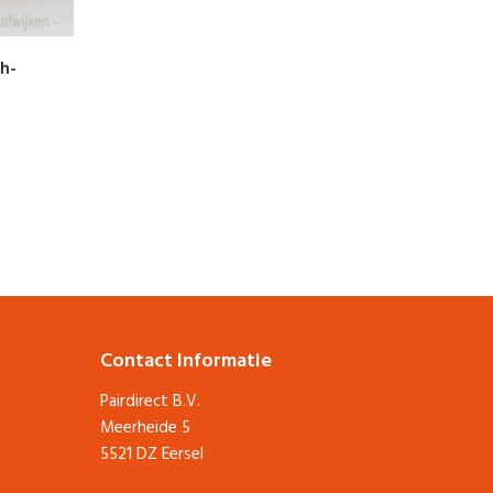
h-
Contact Informatie
Pairdirect B.V.
Meerheide 5
5521 DZ Eersel