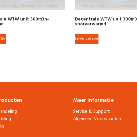
ale WTW unit 300m3h-
Decentrale WTW unit 300m3
md
voorverwarmd
der
Lees verder
roducten
Meer Informatie
andeling
Service & Support
deling
Algemene Voorwaarden
ts