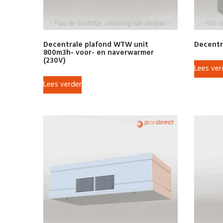
Decentrale plafond WTW unit
Decentr
800m3h- voor- en naverwarmer
(230V)
Lees ver
Lees verder