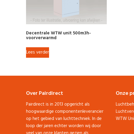
Decentrale WTW unit 500m3h-
voorverwarmd
Lees verder
Over Pairdirect
Onze p
Pairdirect is in 2013 opgericht als
Luchtbeh
hoogwaardige componentenleverancier
Luchtver
op het gebied van luchttechniek. In de
WTW Uni
loop der jaren echter worden wij door
veel van onze klanten gezien als