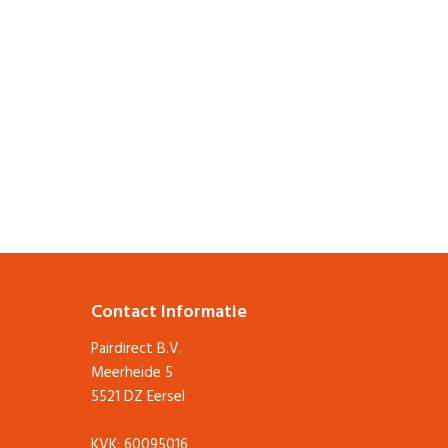
Contact Informatie
Pairdirect B.V.
Meerheide 5
5521 DZ Eersel
KVK: 60095016