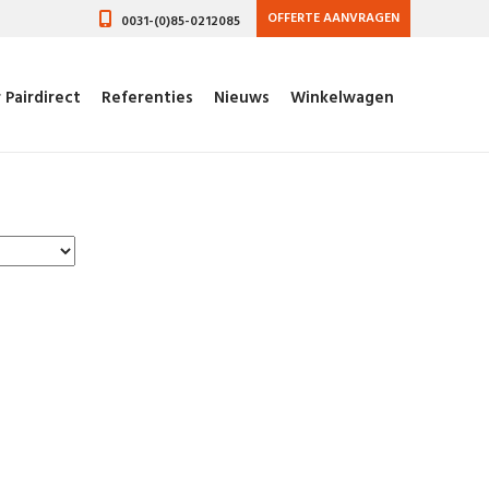
OFFERTE AANVRAGEN
0031-(0)85-0212085
 Pairdirect
Referenties
Nieuws
Winkelwagen