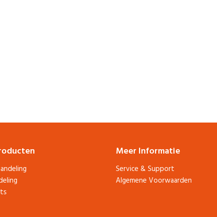
roducten
Meer Informatie
andeling
Service & Support
deling
Algemene Voorwaarden
ts