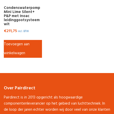
Condenswaterpomp
Mini Lime Silent+
P&P met Inoac
leidinggootsysteem
wit
€
211,75
incl. BTW
Toevoegen aan
winkelwagen
Over Pairdirect
Pairdirect is in 2013 opgericht als hoogwaardige
componentenleverancier op het gebied van luchttechniek. In
de loop der jaren echter worden wij door veel van onze klanten