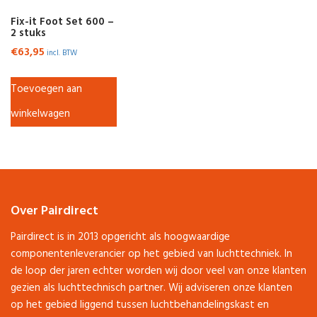
Fix-it Foot Set 600 –
2 stuks
€
63,95
incl. BTW
Toevoegen aan
winkelwagen
Over Pairdirect
Pairdirect is in 2013 opgericht als hoogwaardige
componentenleverancier op het gebied van luchttechniek. In
de loop der jaren echter worden wij door veel van onze klanten
gezien als luchttechnisch partner. Wij adviseren onze klanten
op het gebied liggend tussen luchtbehandelingskast en