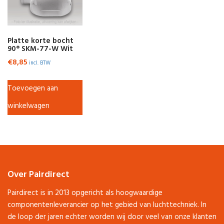
Platte korte bocht
90° SKM-77-W Wit
€
8,85
incl. BTW
Toevoegen aan
winkelwagen
Over Pairdirect
Pairdirect is in 2013 opgericht als hoogwaardige
componentenleverancier op het gebied van luchttechniek. In
de loop der jaren echter worden wij door veel van onze klanten