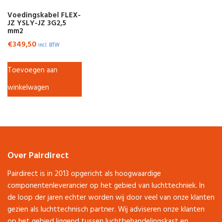
Voedingskabel FLEX-
JZ YSLY-JZ 3G2,5
mm2
€
349,50
incl. BTW
Toevoegen aan
winkelwagen
Over Pairdirect
Pairdirect is in 2013 opgericht als hoogwaardige
componentenleverancier op het gebied van luchttechniek. In
de loop der jaren echter worden wij door veel van onze klanten
gezien als luchttechnisch partner. Wij adviseren onze klanten
op het gebied liggend tussen luchtbehandelingskast en