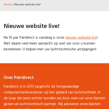
Home
»
Nieuwe website live!
Nieuwe website live!
Na 10 jaar Pairdirect is vandaag is onze
nieuwe website live
!
Met daarin veel meer aandacht op wat we voor u kunnen
betekenen: U helpen met uw luchttechnische uitdagingen!
Over Pairdirect
Pairdirect is in 2013 opgericht als hoogwaardige
componentenleverancier op het gebied van luchttechniek. In
de loop der jaren echter worden wij door veel van onze klanten
gezien als luchttechnisch partner. Wij adviseren onze klanten