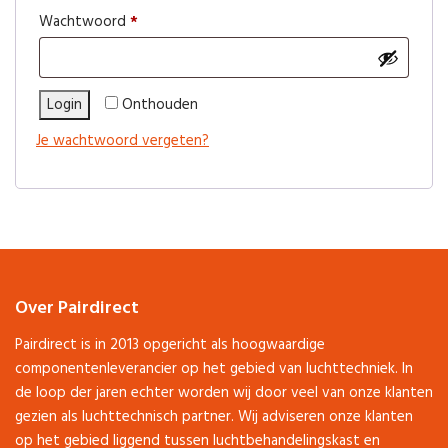
Vereist
Wachtwoord
*
Login
Onthouden
Je wachtwoord vergeten?
Over Pairdirect
Pairdirect is in 2013 opgericht als hoogwaardige
componentenleverancier op het gebied van luchttechniek. In
de loop der jaren echter worden wij door veel van onze klanten
gezien als luchttechnisch partner. Wij adviseren onze klanten
op het gebied liggend tussen luchtbehandelingskast en