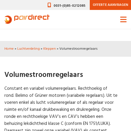
OFFERTE AANVRAGEN
0031-(0)85-0212085
Home
»
Luchtverdeling
»
Kleppen
»
Volumestroomregelaars
Volumestroomregelaars
Constant en variabel volumeregelaars. Rechthoekig of
rond. Belimo of Grüner motoren (variabele regelaars). Uit te
voeren enkel als lucht volumeregelaar of als regelaar voor
ruimte en/of kanaal drukbewaking en drukregeling. Onze
ronde en rechthoekige VAV’s en CAV’s hebben een
behuizing lekdichtheid klasse C (conform EN 1751/LUKA).
Daarnaast zijn zowel onze variabel (VAV) als constant